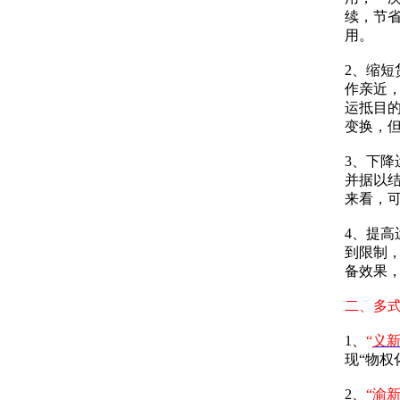
续，节
用。
2、缩
作亲近
运抵目
变换，
3、下
并据以
来看，
4、提
到限制
备效果
二、多
1、
“
义
现“物权
2、
“
渝