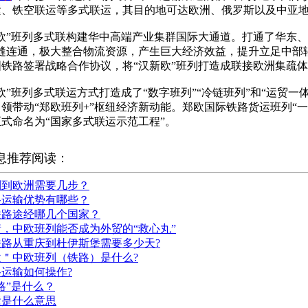
运、铁空联运等多式联运，其目的地可达欧洲、俄罗斯以及中亚
汉新欧”班列多式联构建华中高端产业集群国际大通道。打通了华
无缝连通，极大整合物流资源，产生巨大经济效益，提升立足中部
国铁路签署战略合作协议，将“汉新欧”班列打造成联接欧洲集疏
郑新欧”班列多式联运方式打造成了“数字班列”“冷链班列”和“运贸
领带动“郑欧班列+”枢纽经济新动能。郑欧国际铁路货运班列“
式命名为“国家多式联运示范工程”。
息推荐阅读：
列到欧洲需要几步？
路运输优势有哪些？
铁路途经哪几个国家？
，中欧班列能否成为外贸的“救心丸”
铁路从重庆到杜伊斯堡需要多少天?
＂中欧班列（铁路）是什么?
运输如何操作?
路”是什么？
运是什么意思