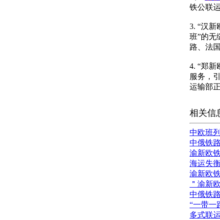
铁公联
3. “
班”的
路、法
4. “
服务，引
运输部正
相关信
中欧班
中俄铁
渝新欧
海运失衡
渝新欧
＂渝新欧
中俄铁路
“一带一
多式联