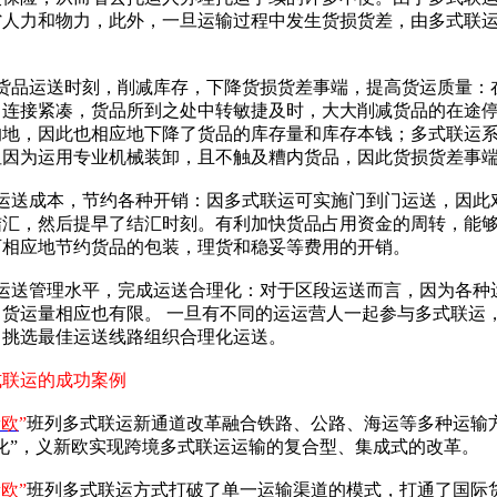
省人力和物力，此外，一旦运输过程中发生货损货差，由多式联
短货品运送时刻，削减库存，下降货损货差事端，提高货运质量：
，连接紧凑，货品所到之处中转敏捷及时，大大削减货品的在途
的地，因此也相应地下降了货品的库存量和库存本钱；多式联运
但因为运用专业机械装卸，且不触及糟内货品，因此货损货差事
降运送成本，节约各种开销：因多式联运可实施门到门运送，因此
结汇，然后提早了结汇时刻。有利加快货品占用资金的周转，能
可相应地节约货品的包装，理货和稳妥等费用的开销。
高运送管理水平，完成运送合理化：对于区段运送而言，因为各种
，货运量相应也有限。 一旦有不同的运运营人一起参与多式联运
，挑选最佳运送线路组织合理化运送。
式联运的成功案例
新欧
”
班列多式联运新通道改革融合铁路、公路、海运等多种运输方
化”，义新欧实现跨境多式联运运输的复合型、集成式的改革。
新欧
”
班列多式联运方式打破了单一运输渠道的模式，打通了国际