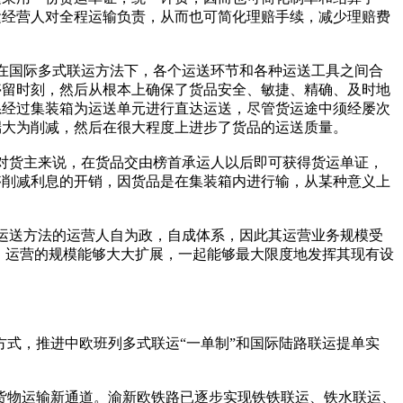
运经营人对全程运输负责，从而也可简化理赔手续，减少理赔费
在国际多式联运方法下，各个运送环节和各种运送工具之间合
停留时刻，然后从根本上确保了货品安全、敏捷、精确、及时地
系经过集装箱为运送单元进行直达运送，尽管货运途中须经屡次
端大为削减，然后在很大程度上进步了货品的运送质量。
对货主来说，在货品交由榜首承运人以后即可获得货运单证，
够削减利息的开销，因货品是在集装箱内进行输，从某种意义上
运送方法的运营人自为政，自成体系，因此其运营业务规模受
，运营的规模能够大大扩展，一起能够最大限度地发挥其现有设
式，推进中欧班列多式联运“一单制”和国际陆路联运提单实
货物运输新通道。渝新欧铁路已逐步实现铁铁联运、铁水联运、