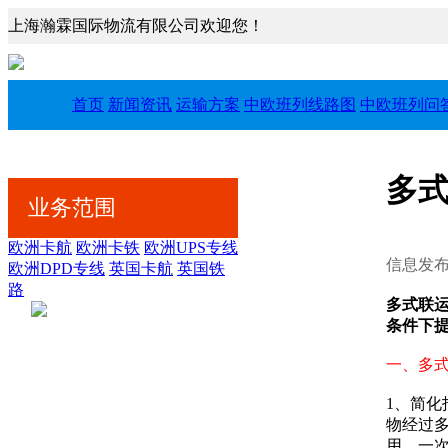
上海瀚霖国际物流有限公司欢迎您！
首页
新闻资讯
运输方案
中欧班列线路图
中欧班列问
多
业务范围
欧洲卡航
欧洲卡铁
欧洲UPS专线
信息发布
欧洲DPD专线
英国卡航
英国铁
路
多式联
条件下
一、多
1、简化
物经过
用，一